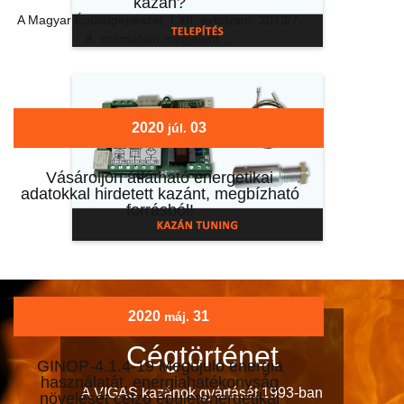
kazán?
A Magyar Épületgépészet, LXII. évfolyam, 2013/7-
8. számában megjelent ...
2020
03
júl.
Vásároljon átlátható energetikai
adatokkal hirdetett kazánt, megbízható
forrásból!
...
2020
31
máj.
Cégtörténet
GINOP-4.1.4-19 Megújuló energia
használatát, energiahatékonyság
A VIGAS kazánok gyártását 1993-ban
növelését célzó épületenergetikai