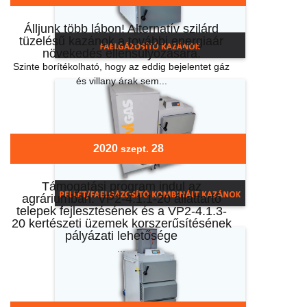
Álljunk több lábon! Alternatív szilárd
tüzelésű kazánok a további energiaár
növekedés ellensúlyozására.
Szinte borítékolható, hogy az eddig bejelentet gáz
és villany árak sem...
2020
28
szept.
Támogatási program indul az
agráriumban: VP2-4.1.1-20 állattartó
telepek fejlesztésének és a VP2-4.1.3-
20 kertészeti üzemek korszerűsítésének
pályázati lehetősége
...