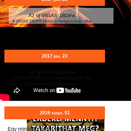
Az új VIGAS 18DPA
A VIGAS 18DPA ötvözi a faelgázosítás által
elérhető lehető legnagyobb ...
2017
23
jún.
Az új VIGAS 26DPA
A VIGAS 26 DPA ötvözi a faelgázosítás által
elérhető lehető legnagyobb...
2016
01
szept.
Egy minőségi pellet gyártó partnerünk