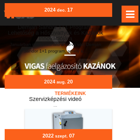
2024
17
dec.
Demján Sándor 1+1 Program:
Lehetőség a Hőszivattyúk és Kazánok
Innovációjára
Januárban már beadható a várva várt Demján
Sándor 1+1 program, amely a...
2024
20
aug.
TERMÉKEINK
Szervizképzési videó
...
2022
07
szept.