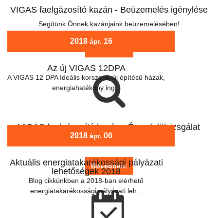
VIGAS faelgázosító kazán - Beüzemelés igénylése
Segítünk Önnek kazánjaink beüzemelésében!
2018
16
ápr.
Bővebben:
Az új VIGAS 12DPA
A VIGAS 12 DPA Ideális korszerű, új építésű házak,
energiahatékony ing...
VIGAS faelgázosító kazán - Éves felülvizsgálat
2018
06
ápr.
Végeztesse éves felülvizsgálatát velünk!
Aktuális energiatakarékossági pályázati
Bővebben:
lehetőségek 2018
Blog cikkünkben a 2018-ban elérhető
energiatakarékossági pályázati leh...