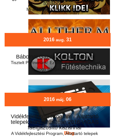
tollából...
Mi a fapellet? A pellet 100%-...
2016
31
aug.
Bábolnai Gazdanapok Meghívó
Tisztelt Partnerünk! Ezúton meghívjuk Önöket,
hogy látogassan...
2016
06
máj.
Vidékfejlesztési Program - Állattartó
telepek korszerűsítése 2016 VIGAS
faelgázosító kazánnal
Blog
A Vidékfejlesztési Program, Állattartó telepek