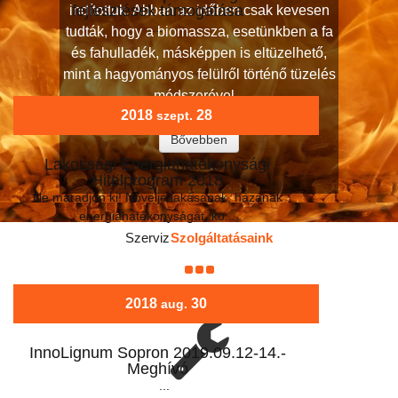
fejlesztések támogatása
indítottuk. Abban az időben csak kevesen
...
tudták, hogy a biomassza, esetünkben a fa
és fahulladék, másképpen is eltüzelhető,
mint a hagyományos felülről történő tüzelés
módszerével...
2018
28
szept.
Bővebben
Lakossági Energiahatékonysági
Hitelprogram 2018
Ne maradjon ki! Növelje lakásának, házának
energiahatékonyságát, ko...
Szerviz
Szolgáltatásaink
2018
30
aug.
InnoLignum Sopron 2019.09.12-14.-
Meghívó
...