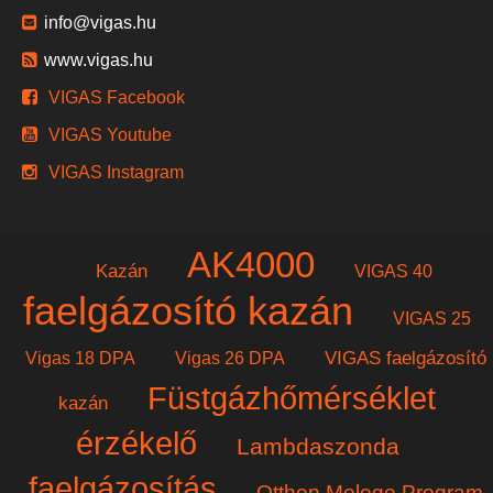
info@vigas.hu
www.vigas.hu
VIGAS Facebook
VIGAS Youtube
VIGAS Instagram
AK4000
Kazán
VIGAS 40
faelgázosító kazán
VIGAS 25
VIGAS faelgázosító
Vigas 18 DPA
Vigas 26 DPA
Füstgázhőmérséklet
kazán
érzékelő
Lambdaszonda
faelgázosítás
Otthon Melege Program