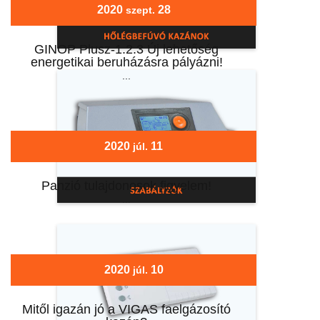
2020
28
szept.
GINOP Plusz-1.2.3 Új lehetőség
energetikai beruházásra pályázni!
...
2020
11
júl.
Panzió tulajdonosok figyelem!
...
2020
10
júl.
Mitől igazán jó a VIGAS faelgázosító