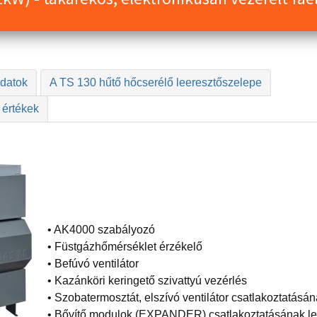
datok
A TS 130 hűtő hőcserélő leeresztőszelepe
 értékek
• AK4000 szabályozó
• Füstgázhőmérséklet érzékelő
• Befúvó ventilátor
• Kazánköri keringető szivattyú vezérlés
• Szobatermosztát, elszívó ventilátor csatlakoztatásá
• Bővítő modulok (EXPANDER) csatlakoztatásának l