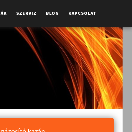
IÁK
SZERVIZ
BLOG
KAPCSOLAT
k
elgázosító kazán