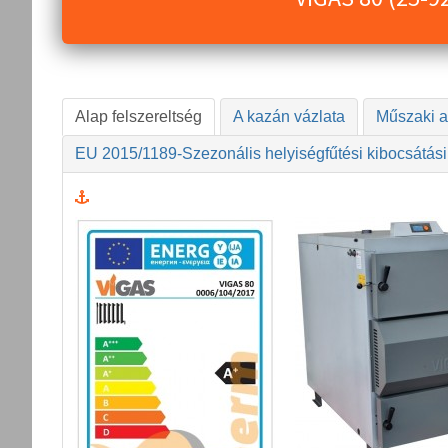
Alap felszereltség
A kazán vázlata
Műszaki a
EU 2015/1189-Szezonális helyiségfűtési kibocsátási