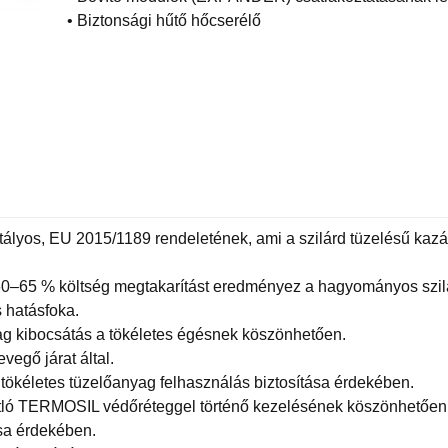
• Biztonsági hűtő hőcserélő
tályos, EU 2015/1189 rendeletének, ami a szilárd tüzelésű kaz
60–65 % költség megtakarítást eredményez a hagyományos szilár
 hatásfoka.
yag kibocsátás a tökéletes égésnek köszönhetően.
evegő járat által.
a tökéletes tüzelőanyag felhasználás biztosítása érdekében.
gátló TERMOSIL védőréteggel történő kezelésének köszönhetően
ása érdekében.