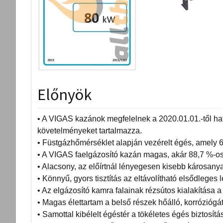
Előnyök
• A VIGAS kazánok megfelelnek a 2020.01.01.-től ha
követelményeket tartalmazza.
• Füstgázhőmérséklet alapján vezérelt égés, amely 
• A VIGAS faelgázosító kazán magas, akár 88,7 %-os
• Alacsony, az előírtnál lényegesen kisebb károsan
• Könnyű, gyors tisztítás az eltávolítható elsődleges l
• Az elgázosító kamra falainak rézsútos kialakítása 
• Magas élettartam a belső részek hőálló, korrózió
• Samottal kibélelt égéstér a tökéletes égés biztosít