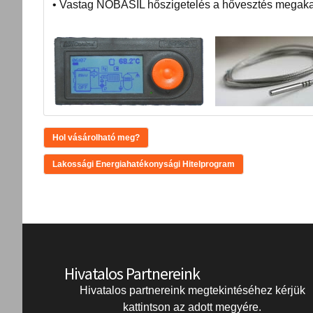
• Vastag NOBASIL hőszigetelés a hővesztés megak
Hol vásárolható meg?
Lakossági Energiahatékonysági Hitelprogram
Hivatalos Partnereink
Hivatalos partnereink megtekintéséhez kérjük
kattintson az adott megyére.