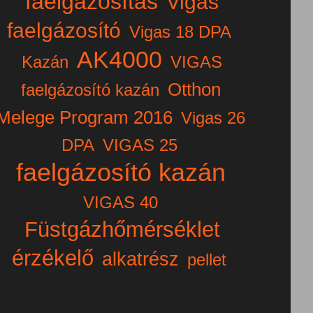
faelgázosítás
Vigas
faelgázosító
Vigas 18 DPA
AK4000
Kazán
VIGAS
Otthon
faelgázosító kazán
Melege Program 2016
Vigas 26
DPA
VIGAS 25
faelgázosító kazán
VIGAS 40
Füstgázhőmérséklet
érzékelő
alkatrész
pellet