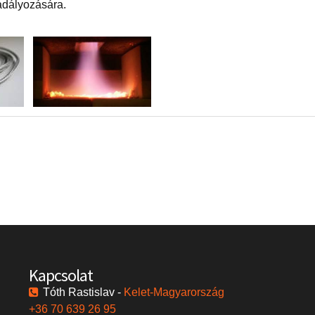
adályozására.
Kapcsolat
Tóth Rastislav -
Kelet-Magyarország
+36 70 639 26 95