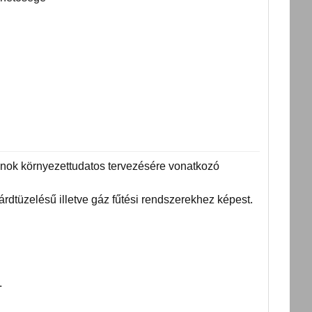
ánok környezettudatos tervezésére vonatkozó
dtüzelésű illetve gáz fűtési rendszerekhez képest.
.