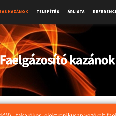
GAS KAZÁNOK
TELEPÍTÉS
ÁRLISTA
REFERENC
Faelgázosító kazáno
kW) - takarékos, elektronikusan vezérelt fa