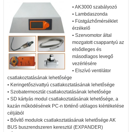
• AK3000 szabályozó
• Lambdaszonda
• Füstgázhőmérséklet
érzékelő
• Szervomotor által
mozgatott csappantyú az
elsődleges és
másodlagos levegő
vezérlésére
• Elszívó ventilátor
csatlakoztatásának lehetősége
• Keringetőszivattyú csatlakoztatásának lehetősége
• Szobatermosztát csatlakoztatásának lehetősége
• SD kártyás modul csatlakoztatásának lehetősége, a
kazán működésének PC-n történő utólagos kiértékelése
céljából
• Bővítő modulok csatlakoztatásának lehetősége AK
BUS buszrendszeren keresztül (EXPANDER)