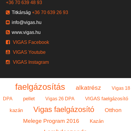
+36 70 639 48 93
Titkárság
+36 70 639 26 93
info@vigas.hu
www.vigas.hu
VIGAS Facebook
VIGAS Youtube
VIGAS Instagram
faelgázosítás
alkatrész
Vigas 18
pellet
VIGAS faelgázosító
DPA
Vigas 26 DPA
Vigas faelgázosító
Otthon
kazán
Melege Program 2016
Kazán