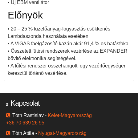
• Új EBM ventilátor
Előnyök
• 20 – 25 % tüzelőanyag-fogyasztás csökkenés
Lambdaszonda használata esetében
• A VIGAS faelgázosító kazán akár 91,4 %-os hatásfoka
• Összetett fűtési rendszerek vezérlése az EXPANDER
bővítő elektronika segítségével.
• A fűtési rendszer összehangolt, egy vezérlőegységen
keresztül történő vezérlése.
Kapcsolat
Tóth Rastislav -
Kelet-Magyarország
+36 70 639 26 95
Tóth Attila -
Nyugat-Magyarország