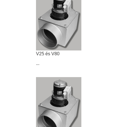
V25 és V80
...