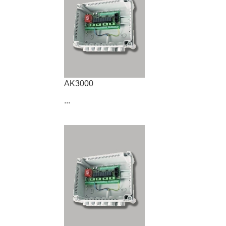
AK3000
...