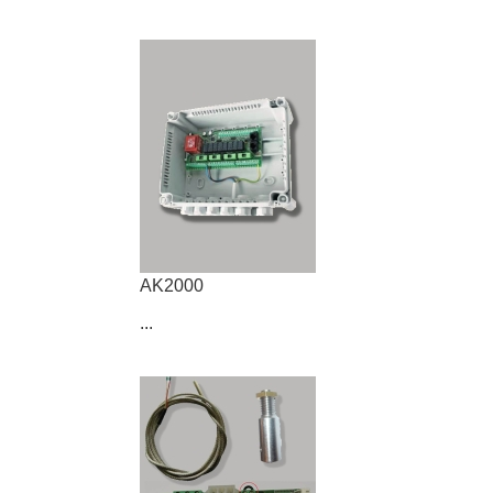
AK2000
...