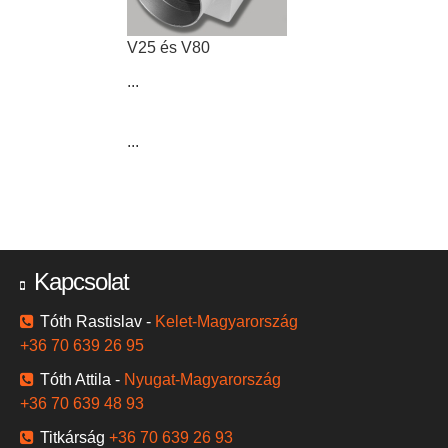
V25 és V80
...
...
Kapcsolat
Tóth Rastislav -
Kelet-Magyarország
+36 70 639 26 95
Tóth Attila -
Nyugat-Magyarország
+36 70 639 48 93
Titkárság
+36 70 639 26 93