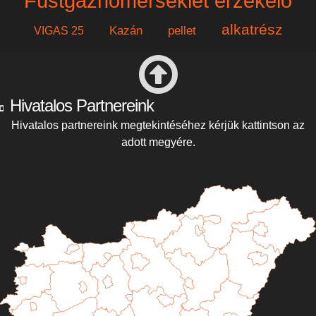
Füstgázhőmérséklet érzékelő
alkatrész
Kazán
pellet
VIGAS 25
Hivatalos Partnereink
Hivatalos partnereink megtekintéséhez kérjük kattintson az
adott megyére.