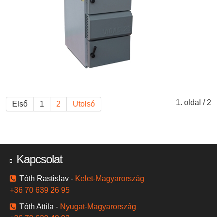
1. oldal / 2
Első
1
2
Utolsó
Kapcsolat
Tóth Rastislav -
Kelet-Magyarország
+36 70 639 26 95
Tóth Attila -
Nyugat-Magyarország