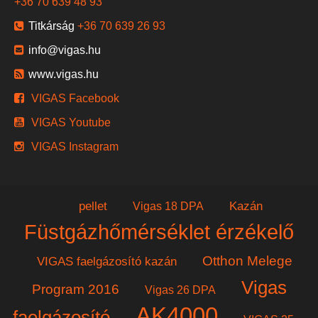
+36 70 639 48 93
Titkárság
+36 70 639 26 93
info@vigas.hu
www.vigas.hu
VIGAS Facebook
VIGAS Youtube
VIGAS Instagram
pellet
Kazán
Vigas 18 DPA
Füstgázhőmérséklet érzékelő
Otthon Melege
VIGAS faelgázosító kazán
Vigas
Program 2016
Vigas 26 DPA
AK4000
faelgázosító