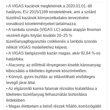
• A VIGAS kazánok megfelelnek a 2020.01.01.-től
hatályos, EU 2015/1189 rendeletének, ami a szilárd
tüzelésű kazánok környezettudatos tervezésére
vonatkozó követelményeket tartalmazza.
• A lambda szonda (VIGAS LC) adatai alapján finoman
vezérelt égés folytán további 20–25 %
tüzelőanyagfogyasztás csökkenés a lambda szonda
nélküli VIGAS modellekhez képest.
• A VIGAS faelgázosító kazán magas, akár 92,64 %-os
hatásfoka.
• Alacsony, az előírtnál lényegesen kisebb károsanyag
kibocsátás a tökéletes égésnek köszönhetően.
• Könnyű, gyors tisztítás az eltávolítható elsődleges
levegő járat által.
• Az elgázosító kamra falainak rézsútos kialakítása a
tökéletes tüzelőanyag felhasználás biztosítása
érdekében.
• Magas élettartam a belső részek hőálló, korróziógátló