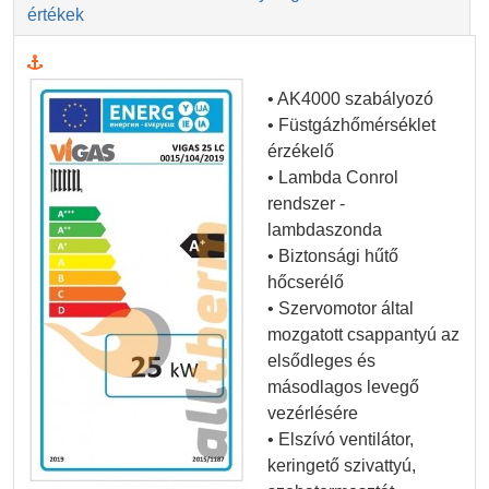
értékek
• AK4000 szabályozó
• Füstgázhőmérséklet
érzékelő
• Lambda Conrol
rendszer -
lambdaszonda
• Biztonsági hűtő
hőcserélő
• Szervomotor által
mozgatott csappantyú az
elsődleges és
másodlagos levegő
vezérlésére
• Elszívó ventilátor,
keringető szivattyú,