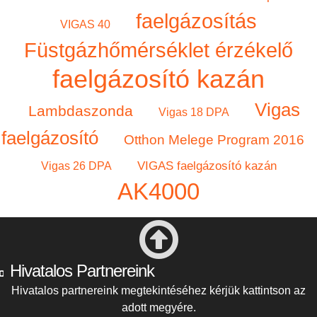
faelgázosítás
VIGAS 40
Füstgázhőmérséklet érzékelő
faelgázosító kazán
Vigas
Lambdaszonda
Vigas 18 DPA
faelgázosító
Otthon Melege Program 2016
VIGAS faelgázosító kazán
Vigas 26 DPA
AK4000
Hivatalos Partnereink
Hivatalos partnereink megtekintéséhez kérjük kattintson az
adott megyére.