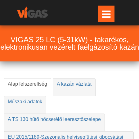
VIGAS 25 LC (5-31kW) - takarékos,
elektronikusan vezérelt faelgázosító kazán
Alap felszereltség
A kazán vázlata
Műszaki adatok
A TS 130 hűtő hőcserélő leeresztőszelepe
EU 2015/1189-Szezonális helyiségfűtési kibocsátási