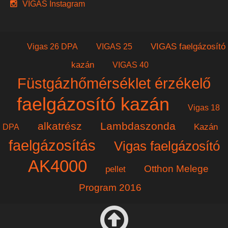
VIGAS Instagram
VIGAS faelgázosító
Vigas 26 DPA
VIGAS 25
kazán
VIGAS 40
Füstgázhőmérséklet érzékelő
faelgázosító kazán
Vigas 18
alkatrész
Lambdaszonda
Kazán
DPA
faelgázosítás
Vigas faelgázosító
AK4000
Otthon Melege
pellet
Program 2016