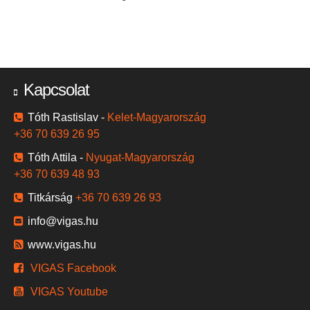
Kapcsolat
Tóth Rastislav -
Kelet-Magyarország
+36 70 639 26 95
Tóth Attila -
Nyugat-Magyarország
+36 70 639 48 93
Titkárság
+36 70 639 26 93
info@vigas.hu
www.vigas.hu
VIGAS Facebook
VIGAS Youtube