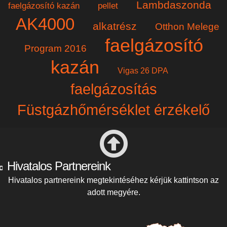
Lambdaszonda
faelgázosító kazán
pellet
AK4000
alkatrész
Otthon Melege
faelgázosító
Program 2016
kazán
Vigas 26 DPA
faelgázosítás
Füstgázhőmérséklet érzékelő
Hivatalos Partnereink
Hivatalos partnereink megtekintéséhez kérjük kattintson az
adott megyére.